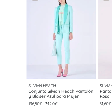
SILVIAN HEACH
SILVI
Conjunto Silvian Heach Pantalón
Pantal
y Blaiser Azul para Mujer
Rosa
136,80€
342,0€
31,60