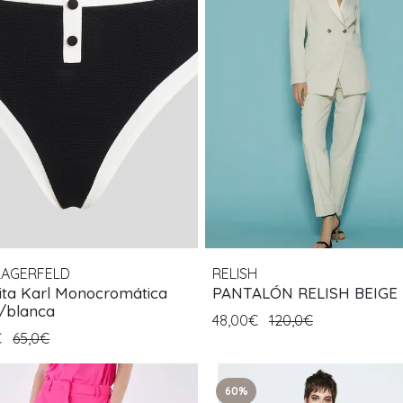
LAGERFELD
RELISH
ita Karl Monocromática
PANTALÓN RELISH BEIGE
/blanca
48,00€
120,0€
€
65,0€
60%