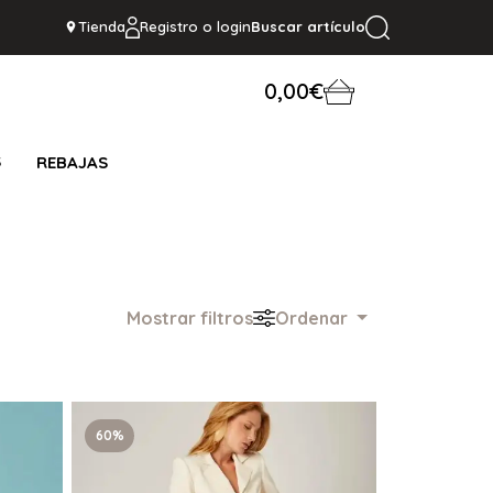
Tienda
Registro o login
Buscar artículo
0,00€
S
REBAJAS
Mostrar filtros
Ordenar
60%