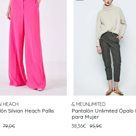
AN HEACH
& MEUNLIMITED
ón Silvian Heach Pallis
Pantalón Unlimited Ópalo
para Mujer
€
79,0€
38,36€
95,9€