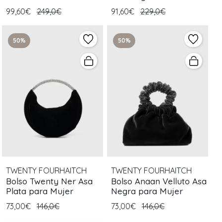
99,60€
249,0€
91,60€
229,0€
50%
50%
TWENTY FOURHAITCH
TWENTY FOURHAITCH
Bolso Twenty Ner Asa
Bolso Anaan Velluto Asa
Plata para Mujer
Negra para Mujer
73,00€
146,0€
73,00€
146,0€