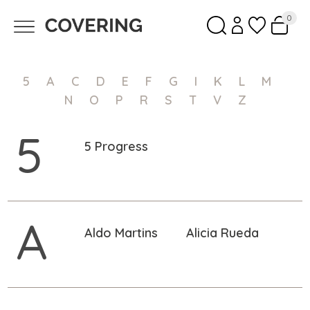
0
5
A
C
D
E
F
G
I
K
L
M
N
O
P
R
S
T
V
Z
5
5 Progress
A
Aldo Martins
Alicia Rueda