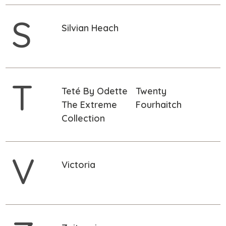
S
Silvian Heach
T
Teté By Odette
Twenty
The Extreme
Fourhaitch
Collection
V
Victoria