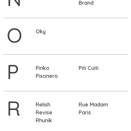
Brand
O
Oky
P
Pinko
Piti Cuiti
Pisonero
R
Relish
Rue Madam
Revise
Paris
Rhunik