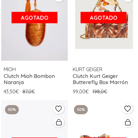
AGOTADO
AGOTADO
MIOH
KURT GEIGER
Clutch Mioh Bombon
Clutch Kurt Geiger
Naranja
Butterefly Box Marrón
43,50€
87,0€
99,00€
198,0€
50%
50%