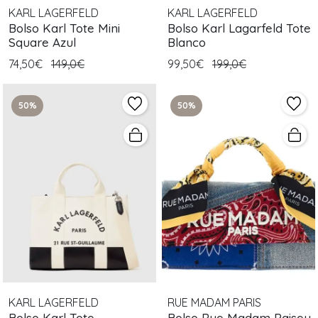
KARL LAGERFELD
KARL LAGERFELD
Bolso Karl Tote Mini
Bolso Karl Lagarfeld Tote
Square Azul
Blanco
74,50€
149,0€
99,50€
199,0€
50%
50%
KARL LAGERFELD
RUE MADAM PARIS
Bolso Karl Tote
Bolso Rue Madam Paisey