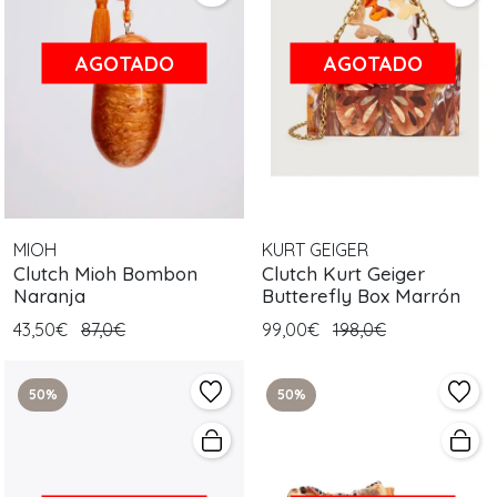
AGOTADO
AGOTADO
MIOH
KURT GEIGER
Clutch Mioh Bombon
Clutch Kurt Geiger
Naranja
Butterefly Box Marrón
43,50€
87,0€
99,00€
198,0€
50%
50%