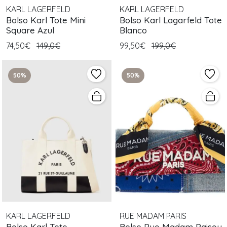
KARL LAGERFELD
KARL LAGERFELD
Bolso Karl Tote Mini
Bolso Karl Lagarfeld Tote
Square Azul
Blanco
74,50€
149,0€
99,50€
199,0€
50%
50%
KARL LAGERFELD
RUE MADAM PARIS
Bolso Karl Tote
Bolso Rue Madam Paisey