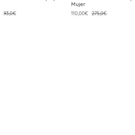
Mujer
€
93,0€
110,00€
275,0€