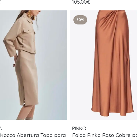
€
105,00€
60%
A
PINKO
 Kocca Abertura Topo para
Falda Pinko Raso Cobre p