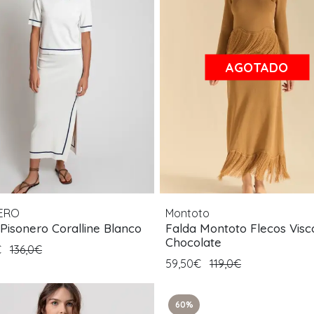
AGOTADO
ERO
Montoto
Pisonero Coralline Blanco
Falda Montoto Flecos Visc
Chocolate
€
136,0€
59,50€
119,0€
60%