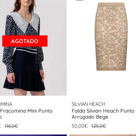
AGOTADO
OMINA
SILVIAN HEACH
 Fracomina Mini Punto
Falda Silvian Heach Punto
o
Arrugado Bege
€
116,0€
50,00€
125,0€