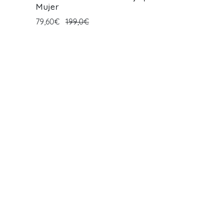
Mujer
79,60€
199,0€