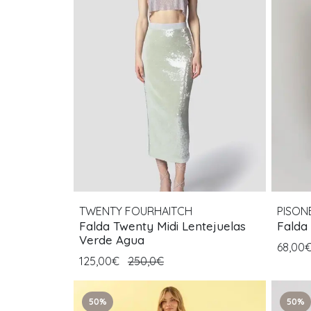
TWENTY FOURHAITCH
PISON
Falda Twenty Midi Lentejuelas
Falda 
Verde Agua
68,00
125,00€
250,0€
50%
50%