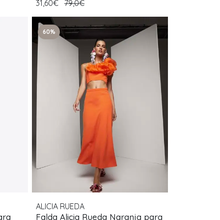
31,60€
79,0€
60%
ALICIA RUEDA
ara
Falda Alicia Rueda Naranja para