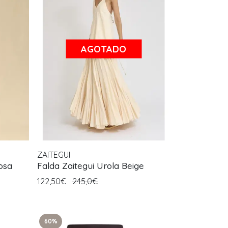
AGOTADO
ZAITEGUI
osa
Falda Zaitegui Urola Beige
122,50€
245,0€
60%