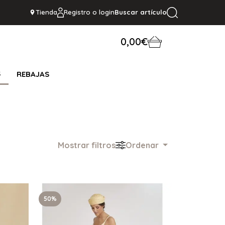
Tienda
Registro o login
Buscar artículo
0,00€
S
REBAJAS
Mostrar filtros
Ordenar
50%