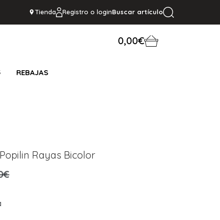
Tienda
Registro o login
Buscar artículo
0,00€
S
REBAJAS
opilin Rayas Bicolor
0€
a