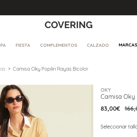
MARCA
PA
FIESTA
COMPLEMENTOS
CALZADO
sas
Camisa Oky Popilin Rayas Bicolor
OKY
Camisa Oky P
83,00€
166,
Seleccionar tall