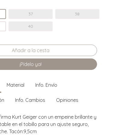
37
38
40
¡Pídelo ya!
Material
Info. Envío
ón
Info. Cambios
Opiniones
firma Kurt Geiger con un empeine brillante y
able en el tobillo para un ajuste seguro,
oche. Tacón:9,5cm