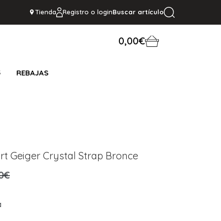
Tienda
Registro o login
Buscar artículo
0,00€
S
REBAJAS
rt Geiger Crystal Strap Bronce
0€
a