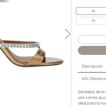
36
39
Descripción
Info. Devoluci
Sandalias de la 
una correa ajust
ideal para la n