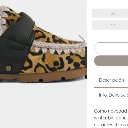
36
39
Descripción
Info. Devoluci
Como novedad p
winter bio pony
características