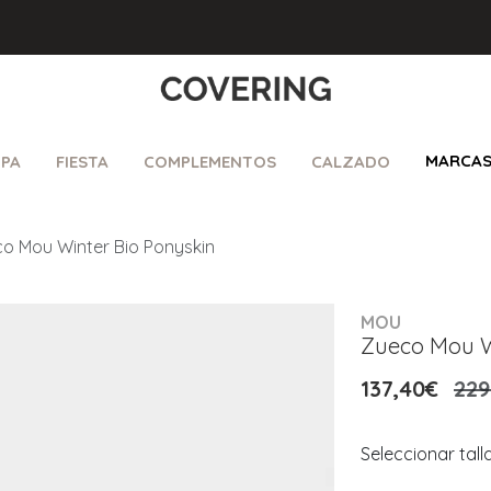
MARCA
PA
FIESTA
COMPLEMENTOS
CALZADO
o Mou Winter Bio Ponyskin
MOU
Zueco Mou W
137,40€
229
Seleccionar tall