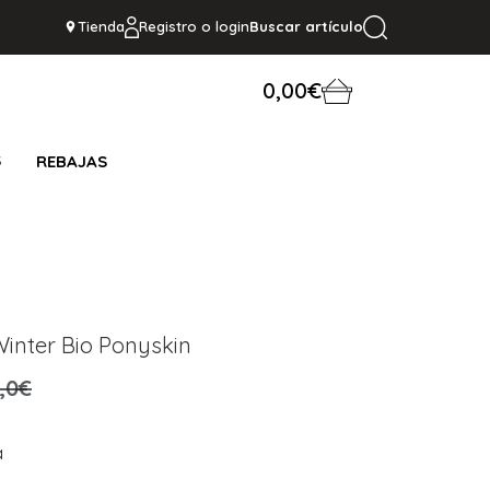
Tienda
Registro o login
Buscar artículo
0,00€
S
REBAJAS
inter Bio Ponyskin
,0€
a