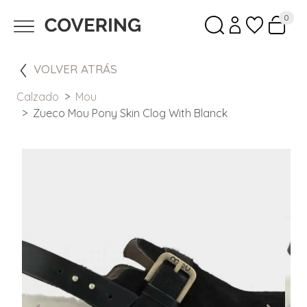
0
VOLVER ATRÁS
Calzado
Mou
Zueco Mou Pony Skin Clog With Blanck