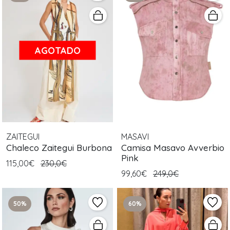
AGOTADO
ZAITEGUI
MASAVI
Chaleco Zaitegui Burbona
Camisa Masavo Avverbio
Pink
115,00€
230,0€
99,60€
249,0€
50%
60%