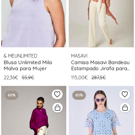
& MEUNLIMITED
MASAVI
Blusa Unlimited Mila
Camisa Masavi Bandeau
Malva para Mujer
Estampado Jirafa para
Mujer
22,36€
55,9€
115,00€
287,5€
60%
60%