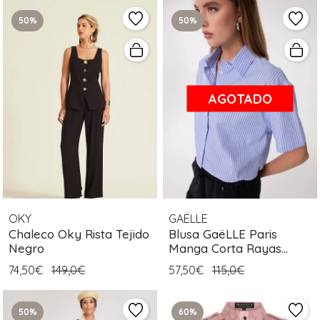
50%
50%
AGOTADO
OKY
GAËLLE
Chaleco Oky Rista Tejido
Blusa GaëLLE Paris
Negro
Manga Corta Rayas
Celestes
74,50€
149,0€
57,50€
115,0€
50%
60%