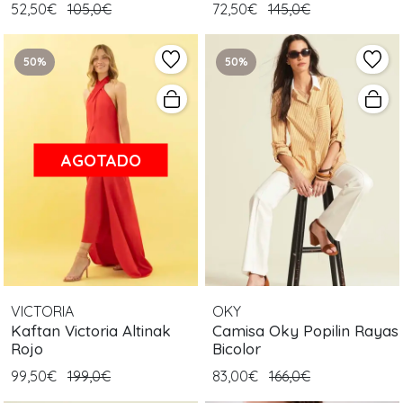
52,50€
105,0€
72,50€
145,0€
50%
50%
AGOTADO
VICTORIA
OKY
Kaftan Victoria Altinak
Camisa Oky Popilin Rayas
Rojo
Bicolor
99,50€
199,0€
83,00€
166,0€