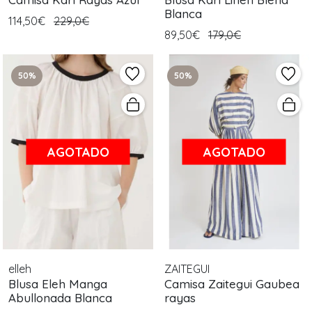
Blanca
114,50€
229,0€
89,50€
179,0€
50%
50%
AGOTADO
AGOTADO
elleh
ZAITEGUI
Blusa Eleh Manga
Camisa Zaitegui Gaubea
Abullonada Blanca
rayas