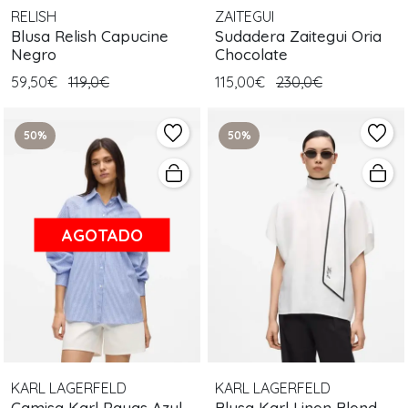
RELISH
ZAITEGUI
Blusa Relish Capucine
Sudadera Zaitegui Oria
Negro
Chocolate
59,50€
119,0€
115,00€
230,0€
50%
50%
AGOTADO
KARL LAGERFELD
KARL LAGERFELD
Camisa Karl Rayas Azul
Blusa Karl Linen Blend