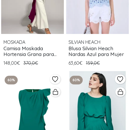
MOSKADA
SILVIAN HEACH
Camisa Moskada
Blusa Silvian Heach
Hortensia Grana para
Nardas Azul para Mujer
Mujer
148,00€
370,0€
63,60€
159,0€
60%
60%