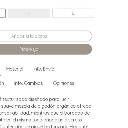
M
L
¡Pídelo ya!
Material
Info. Envío
ón
Info. Cambios
Opiniones
é texturizado diseñado para lucir
a suave mezcla de algodón orgánico ofrece
nspirabilidad, mientras que el bordado del
ute en el mismo tono añade un discreto
. Confección de piqué texturizado Elegante