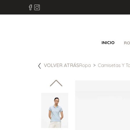
INICIO
RO
VOLVER ATRÁS
Ropa
Camisetas Y T