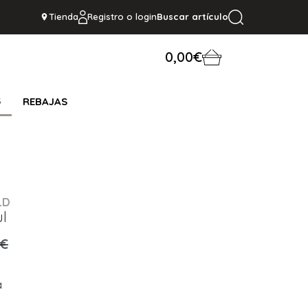
Tienda
Registro o login
Buscar artículo
0,00€
S
REBAJAS
LD
ul
0€
a