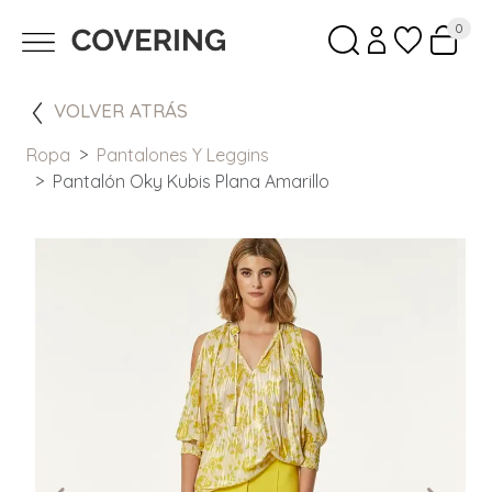
0
VOLVER ATRÁS
Ropa
Pantalones Y Leggins
Pantalón Oky Kubis Plana Amarillo