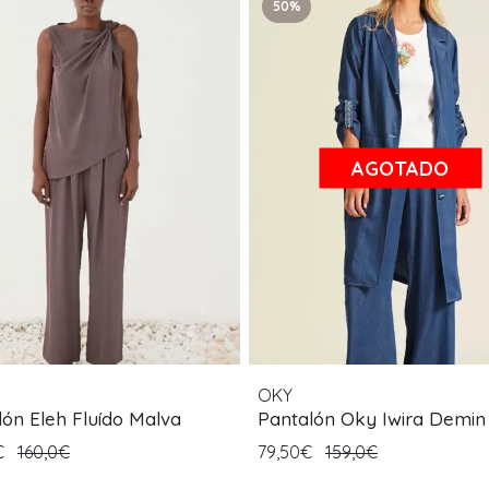
50%
AGOTADO
OKY
lón Eleh Fluído Malva
Pantalón Oky Iwira Demin
€
160,0€
79,50€
159,0€