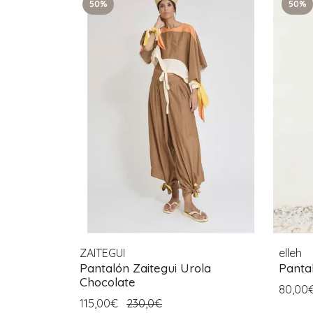
50%
50%
ZAITEGUI
elleh
Pantalón Zaitegui Urola
Panta
Chocolate
80,00
115,00€
230,0€