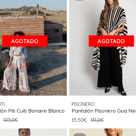
AGOTADO
AGOTADO
ITI
PISONERO
ón Piti Cuiti Bonaire Blanco
Pantalón Pisonero Goa Ne
€
103,0€
65,50€
131,0€