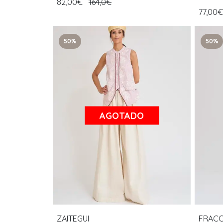
82,00€
164,0€
77,00
50%
50%
AGOTADO
ZAITEGUI
FRAC