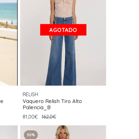
AGOTADO
RELISH
ve
Vaquero Relish Tiro Alto
Palencia_B
81,00€
162,0€
50%