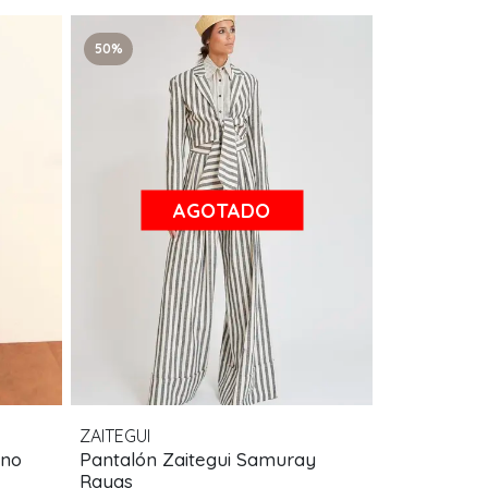
50%
AGOTADO
ZAITEGUI
ino
Pantalón Zaitegui Samuray
Rayas