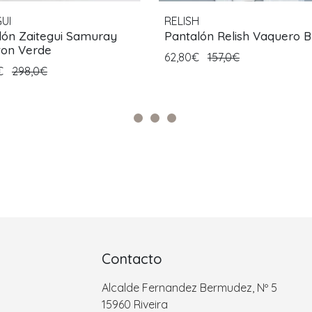
UI
RELISH
lón Zaitegui Samuray
Pantalón Relish Vaquero B
ton Verde
62,80€
157,0€
0€
298,0€
Contacto
Alcalde Fernandez Bermudez, Nº 5
15960 Riveira