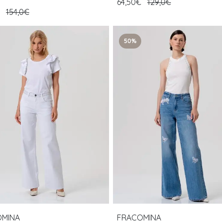
64,50€
129,0€
€
154,0€
50%
OMINA
FRACOMINA