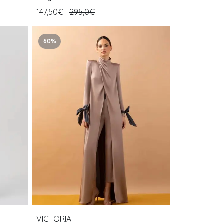
147,50€
295,0€
60%
VICTORIA