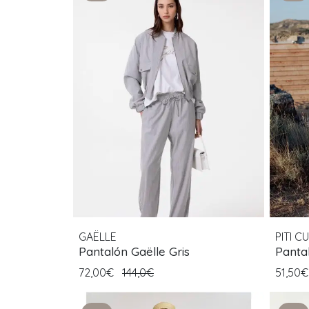
GAËLLE
PITI CU
Pantalón Gaëlle Gris
Pantal
72,00€
144,0€
51,50