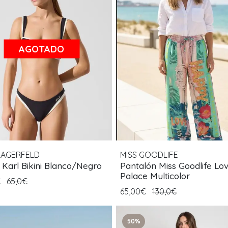
AGOTADO
LAGERFELD
MISS GOODLIFE
 Karl Bikini Blanco/Negro
Pantalón Miss Goodlife Lo
Palace Multicolor
€
65,0€
65,00€
130,0€
50%