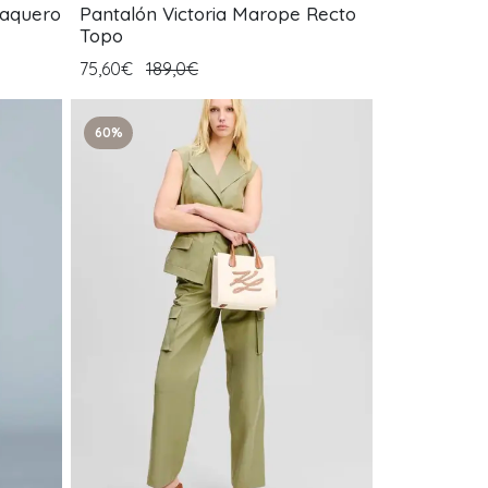
Vaquero
Pantalón Victoria Marope Recto
Topo
75,60€
189,0€
60%