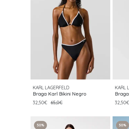
KARL LAGERFELD
KARL 
Braga Karl Bikini Negro
Braga
32,50€
65,0€
32,50
50%
50%