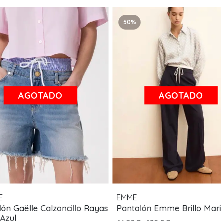
50%
AGOTADO
AGOTADO
E
EMME
ón Gaëlle Calzoncillo Rayas
Pantalón Emme Brillo Mar
 Azul