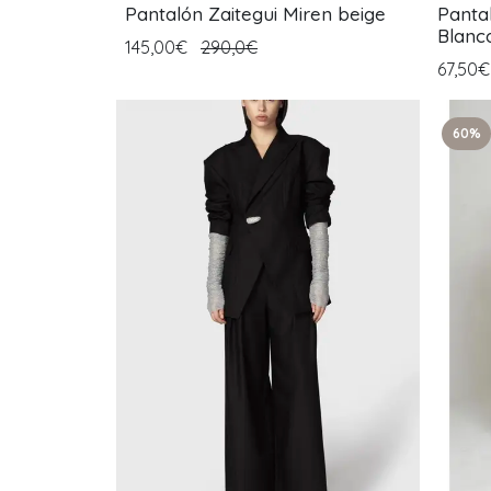
Pantalón Zaitegui Miren beige
Panta
Blanc
145,00€
290,0€
67,50
60%