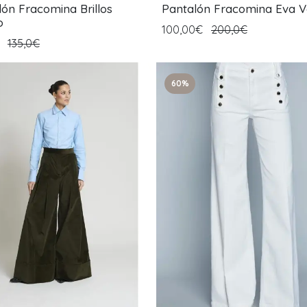
lón Fracomina Brillos
Pantalón Fracomina Eva 
o
100,00€
200,0€
€
135,0€
60%