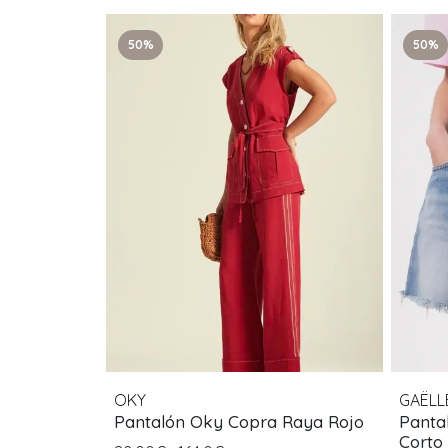
50%
50%
OKY
GAËLL
Pantalón Oky Copra Raya Rojo
Pantal
Corto