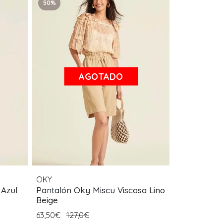
50%
AGOTADO
OKY
 Azul
Pantalón Oky Miscu Viscosa Lino
Beige
63,50€
127,0€