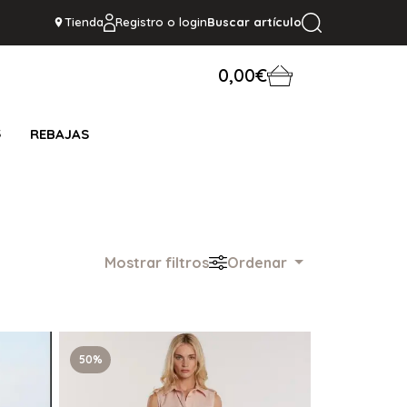
Tienda
Registro o login
Buscar artículo
0,00€
S
REBAJAS
Mostrar filtros
Ordenar
50%