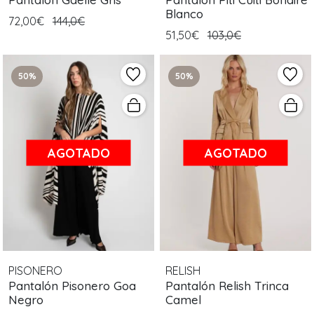
Blanco
72,00€
144,0€
51,50€
103,0€
50%
50%
AGOTADO
AGOTADO
PISONERO
RELISH
Pantalón Pisonero Goa
Pantalón Relish Trinca
Negro
Camel