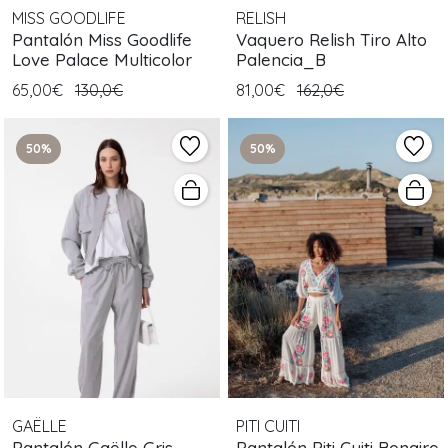
MISS GOODLIFE
RELISH
Pantalón Miss Goodlife
Vaquero Relish Tiro Alto
Love Palace Multicolor
Palencia_B
65,00€
130,0€
81,00€
162,0€
50%
50%
GAËLLE
PITI CUITI
Pantalón Gaëlle Gris
Pantalón Piti Cuiti Bonaire