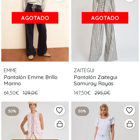
AGOTADO
AGOTADO
EMME
ZAITEGUI
Pantalón Emme Brillo
Pantalón Zaitegui
Marino
Samuray Rayas
64,50€
129,0€
147,50€
295,0€
50%
50%