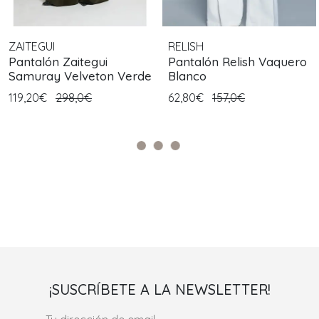
ZAITEGUI
RELISH
Pantalón Zaitegui
Pantalón Relish Vaquero
Samuray Velveton Verde
Blanco
119,20€
298,0€
62,80€
157,0€
¡SUSCRÍBETE A LA NEWSLETTER!