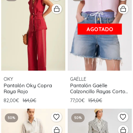
AGOTADO
OKY
GAËLLE
Pantalón Oky Copra
Pantalón Gaëlle
Raya Rojo
Calzoncillo Rayas Corto
Azul
82,00€
164,0€
77,00€
154,0€
50%
50%