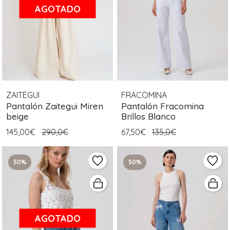
AGOTADO
ZAITEGUI
FRACOMINA
Pantalón Zaitegui Miren
Pantalón Fracomina
beige
Brillos Blanco
145,00€
290,0€
67,50€
135,0€
50%
50%
AGOTADO