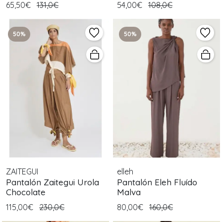
65,50€
131,0€
54,00€
108,0€
50%
50%
ZAITEGUI
elleh
Pantalón Zaitegui Urola
Pantalón Eleh Fluído
Chocolate
Malva
115,00€
230,0€
80,00€
160,0€