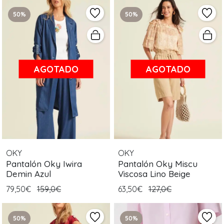
50%
50%
AGOTADO
AGOTADO
OKY
OKY
Pantalón Oky Iwira
Pantalón Oky Miscu
Demin Azul
Viscosa Lino Beige
79,50€
159,0€
63,50€
127,0€
50%
50%