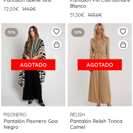
Blanco
72,00€
144,0€
51,50€
103,0€
50%
50%
AGOTADO
AGOTADO
PISONERO
RELISH
Pantalón Pisonero Goa
Pantalón Relish Trinca
Negro
Camel