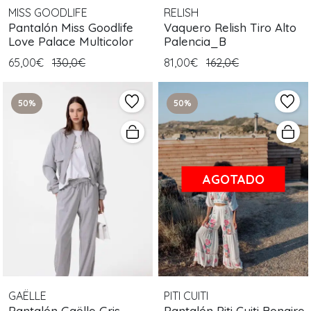
MISS GOODLIFE
RELISH
Pantalón Miss Goodlife
Vaquero Relish Tiro Alto
Love Palace Multicolor
Palencia_B
65,00€
130,0€
81,00€
162,0€
50%
50%
AGOTADO
GAËLLE
PITI CUITI
Pantalón Gaëlle Gris
Pantalón Piti Cuiti Bonaire