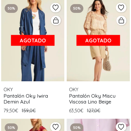
50%
50%
AGOTADO
AGOTADO
OKY
OKY
Pantalón Oky Iwira
Pantalón Oky Miscu
Demin Azul
Viscosa Lino Beige
79,50€
159,0€
63,50€
127,0€
50%
50%