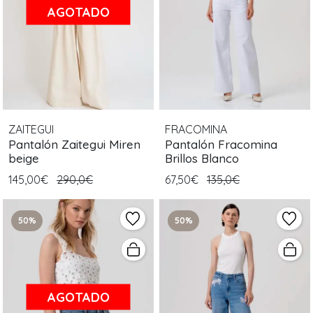
AGOTADO
ZAITEGUI
FRACOMINA
Pantalón Zaitegui Miren
Pantalón Fracomina
beige
Brillos Blanco
145,00€
290,0€
67,50€
135,0€
50%
50%
AGOTADO