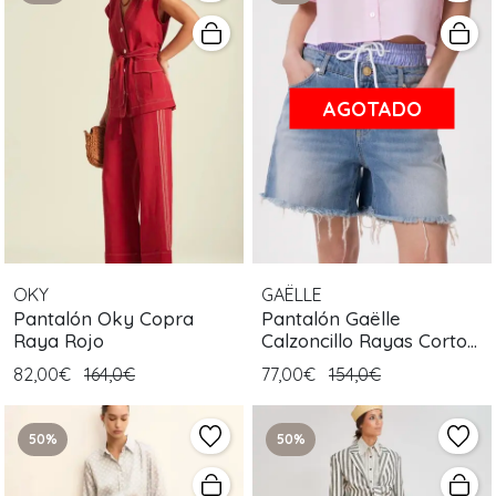
AGOTADO
OKY
GAËLLE
Pantalón Oky Copra
Pantalón Gaëlle
Raya Rojo
Calzoncillo Rayas Corto
Azul
82,00€
164,0€
77,00€
154,0€
50%
50%