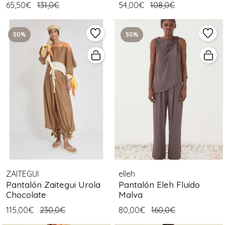
65,50€
131,0€
54,00€
108,0€
50%
50%
ZAITEGUI
elleh
Pantalón Zaitegui Urola
Pantalón Eleh Fluído
Chocolate
Malva
115,00€
230,0€
80,00€
160,0€