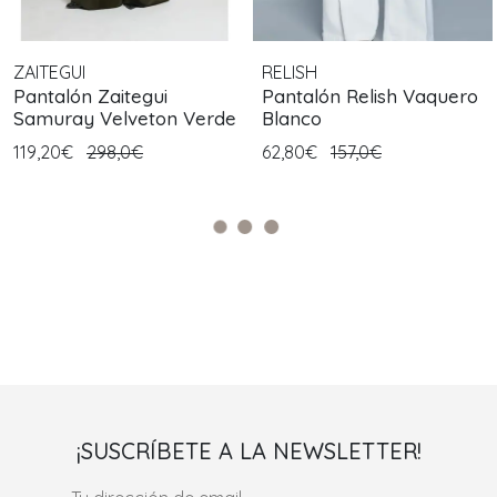
ZAITEGUI
RELISH
Pantalón Zaitegui
Pantalón Relish Vaquero
Samuray Velveton Verde
Blanco
119,20€
298,0€
62,80€
157,0€
¡SUSCRÍBETE A LA NEWSLETTER!