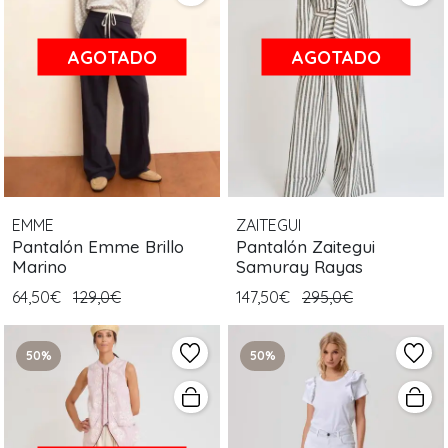
AGOTADO
AGOTADO
EMME
ZAITEGUI
Pantalón Emme Brillo
Pantalón Zaitegui
Marino
Samuray Rayas
64,50€
129,0€
147,50€
295,0€
50%
50%