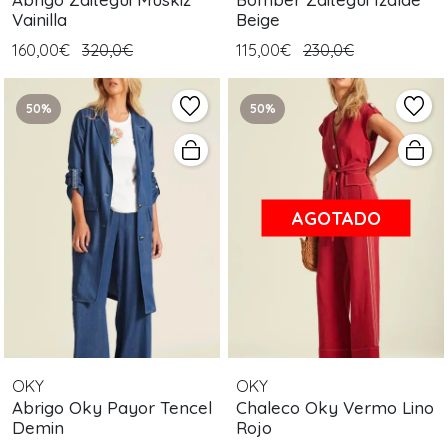
Vainilla
Beige
160,00€
320,0€
115,00€
230,0€
50%
50%
AGOTADO
OKY
OKY
Abrigo Oky Payor Tencel
Chaleco Oky Vermo Lino
Demin
Rojo