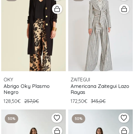
OKY
ZAITEGUI
Abrigo Oky Plasmo
Americana Zaitegui Lazo
Negro
Rayas
128,50€
257,0€
172,50€
345,0€
50%
50%