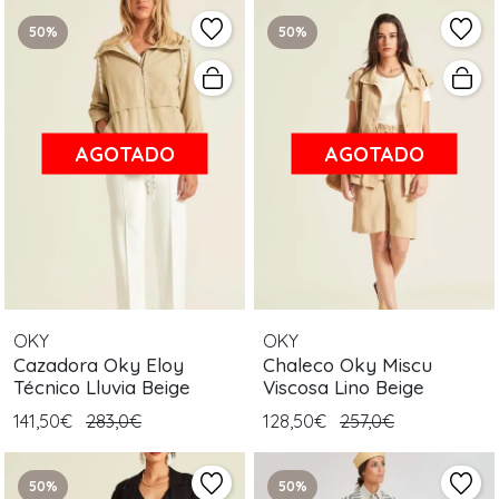
50%
50%
AGOTADO
AGOTADO
OKY
OKY
Cazadora Oky Eloy
Chaleco Oky Miscu
Técnico Lluvia Beige
Viscosa Lino Beige
141,50€
283,0€
128,50€
257,0€
50%
50%