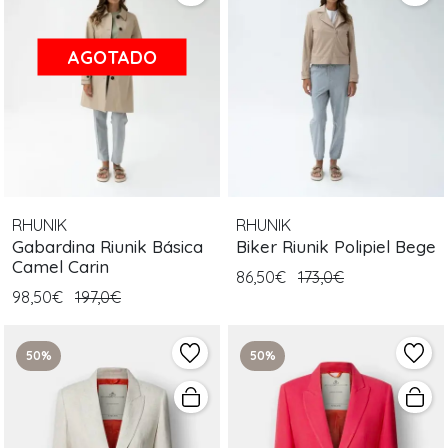
AGOTADO
RHUNIK
RHUNIK
Gabardina Riunik Básica
Biker Riunik Polipiel Bege
Camel Carin
86,50€
173,0€
98,50€
197,0€
50%
50%