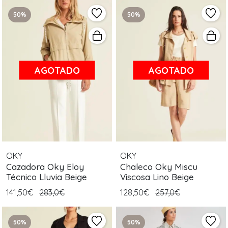
50%
50%
AGOTADO
AGOTADO
OKY
OKY
Cazadora Oky Eloy
Chaleco Oky Miscu
Técnico Lluvia Beige
Viscosa Lino Beige
141,50€
283,0€
128,50€
257,0€
50%
50%