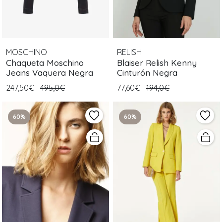
MOSCHINO
RELISH
Chaqueta Moschino
Blaiser Relish Kenny
Jeans Vaquera Negra
Cinturón Negra
247,50€
495,0€
77,60€
194,0€
60%
60%