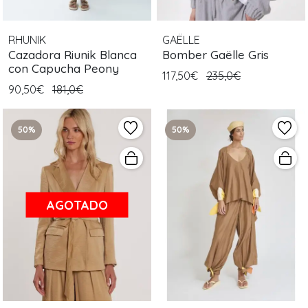
RHUNIK
GAËLLE
Cazadora Riunik Blanca
Bomber Gaëlle Gris
con Capucha Peony
117,50€
235,0€
90,50€
181,0€
50%
50%
AGOTADO