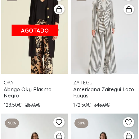
AGOTADO
OKY
ZAITEGUI
Abrigo Oky Plasmo
Americana Zaitegui Lazo
Negro
Rayas
128,50€
257,0€
172,50€
345,0€
50%
50%