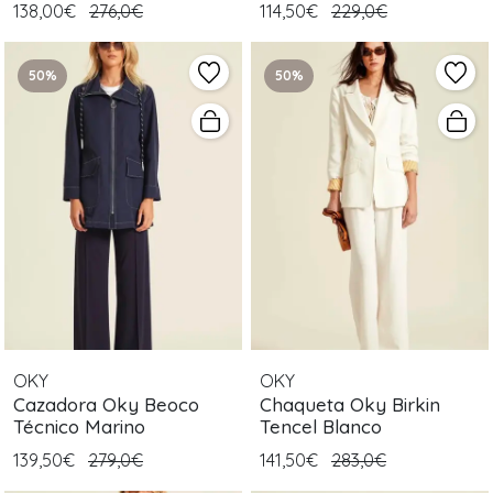
138,00€
276,0€
114,50€
229,0€
50%
50%
OKY
OKY
Cazadora Oky Beoco
Chaqueta Oky Birkin
Técnico Marino
Tencel Blanco
139,50€
279,0€
141,50€
283,0€