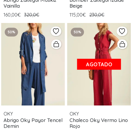
Vainilla
Beige
160,00€
320,0€
115,00€
230,0€
50%
50%
AGOTADO
OKY
OKY
Abrigo Oky Payor Tencel
Chaleco Oky Vermo Lino
Demin
Rojo