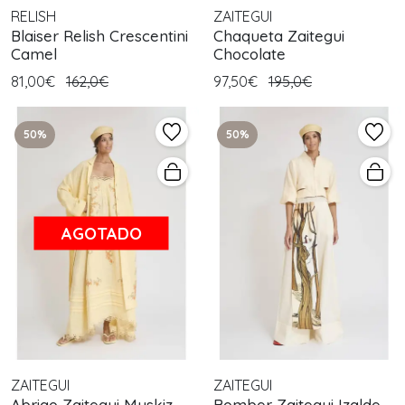
RELISH
ZAITEGUI
Blaiser Relish Crescentini
Chaqueta Zaitegui
Camel
Chocolate
81,00€
162,0€
97,50€
195,0€
50%
50%
AGOTADO
ZAITEGUI
ZAITEGUI
Abrigo Zaitegui Muskiz
Bomber Zaitegui Izalde