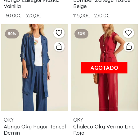
Vainilla
Beige
160,00€
320,0€
115,00€
230,0€
50%
50%
AGOTADO
OKY
OKY
Abrigo Oky Payor Tencel
Chaleco Oky Vermo Lino
Demin
Rojo