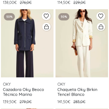
138,00€
276,0€
114,50€
229,0€
50%
50%
OKY
OKY
Cazadora Oky Beoco
Chaqueta Oky Birkin
Técnico Marino
Tencel Blanco
139,50€
279,0€
141,50€
283,0€