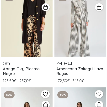
OKY
ZAITEGUI
Abrigo Oky Plasmo
Americana Zaitegui Lazo
Negro
Rayas
128,50€
257,0€
172,50€
345,0€
50%
50%