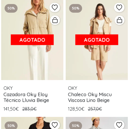
50%
50%
AGOTADO
AGOTADO
OKY
OKY
Cazadora Oky Eloy
Chaleco Oky Miscu
Técnico Lluvia Beige
Viscosa Lino Beige
141,50€
283,0€
128,50€
257,0€
50%
50%