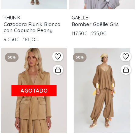
RHUNIK
GAËLLE
Cazadora Riunik Blanca
Bomber Gaëlle Gris
con Capucha Peony
117,50€
235,0€
90,50€
181,0€
50%
50%
AGOTADO