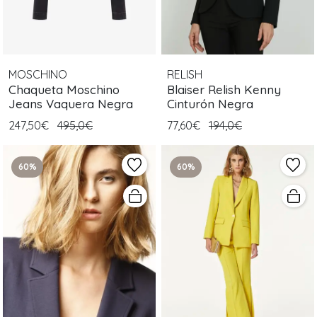
MOSCHINO
RELISH
Chaqueta Moschino
Blaiser Relish Kenny
Jeans Vaquera Negra
Cinturón Negra
247,50€
495,0€
77,60€
194,0€
60%
60%