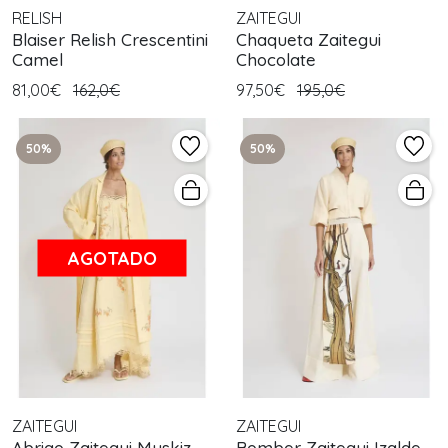
RELISH
ZAITEGUI
Blaiser Relish Crescentini
Chaqueta Zaitegui
Camel
Chocolate
81,00€
162,0€
97,50€
195,0€
50%
50%
AGOTADO
ZAITEGUI
ZAITEGUI
Abrigo Zaitegui Muskiz
Bomber Zaitegui Izalde