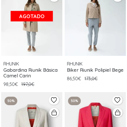
AGOTADO
RHUNIK
RHUNIK
Gabardina Riunik Básica
Biker Riunik Polipiel Bege
Camel Carin
86,50€
173,0€
98,50€
197,0€
50%
50%