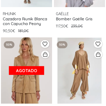
RHUNIK
GAËLLE
Cazadora Riunik Blanca
Bomber Gaëlle Gris
con Capucha Peony
117,50€
235,0€
90,50€
181,0€
50%
50%
AGOTADO