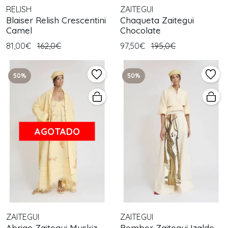
RELISH
ZAITEGUI
Blaiser Relish Crescentini
Chaqueta Zaitegui
Camel
Chocolate
81,00€
162,0€
97,50€
195,0€
50%
50%
AGOTADO
ZAITEGUI
ZAITEGUI
Abrigo Zaitegui Muskiz
Bomber Zaitegui Izalde