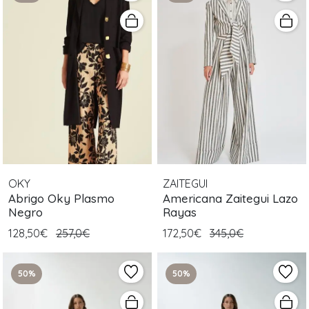
OKY
ZAITEGUI
Abrigo Oky Plasmo
Americana Zaitegui Lazo
Negro
Rayas
128,50€
257,0€
172,50€
345,0€
50%
50%