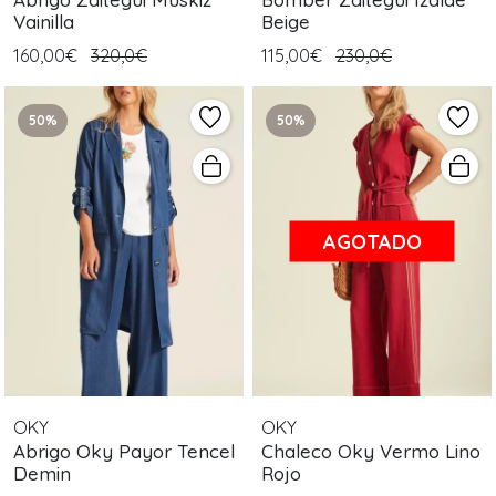
Vainilla
Beige
160,00€
320,0€
115,00€
230,0€
50%
50%
AGOTADO
OKY
OKY
Abrigo Oky Payor Tencel
Chaleco Oky Vermo Lino
Demin
Rojo