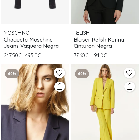
MOSCHINO
RELISH
Chaqueta Moschino
Blaiser Relish Kenny
Jeans Vaquera Negra
Cinturón Negra
247,50€
495,0€
77,60€
194,0€
60%
60%