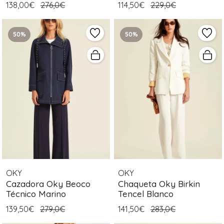
138,00€
276,0€
114,50€
229,0€
50%
50%
OKY
OKY
Cazadora Oky Beoco
Chaqueta Oky Birkin
Técnico Marino
Tencel Blanco
139,50€
279,0€
141,50€
283,0€