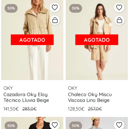
50%
50%
AGOTADO
AGOTADO
OKY
OKY
Cazadora Oky Eloy
Chaleco Oky Miscu
Técnico Lluvia Beige
Viscosa Lino Beige
141,50€
283,0€
128,50€
257,0€
50%
50%