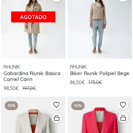
AGOTADO
RHUNIK
RHUNIK
Gabardina Riunik Básica
Biker Riunik Polipiel Bege
Camel Carin
86,50€
173,0€
98,50€
197,0€
50%
50%