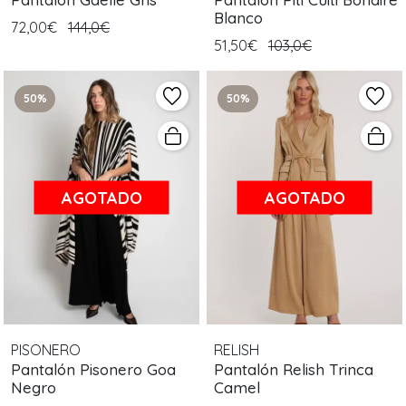
Blanco
72,00€
144,0€
51,50€
103,0€
50%
50%
AGOTADO
AGOTADO
PISONERO
RELISH
Pantalón Pisonero Goa
Pantalón Relish Trinca
Negro
Camel