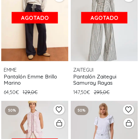
AGOTADO
AGOTADO
EMME
ZAITEGUI
Pantalón Emme Brillo
Pantalón Zaitegui
Marino
Samuray Rayas
64,50€
129,0€
147,50€
295,0€
50%
50%