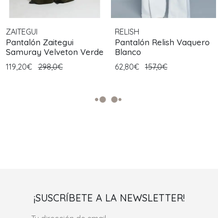
ZAITEGUI
RELISH
Pantalón Zaitegui
Pantalón Relish Vaquero
Samuray Velveton Verde
Blanco
119,20€
298,0€
62,80€
157,0€
¡SUSCRÍBETE A LA NEWSLETTER!