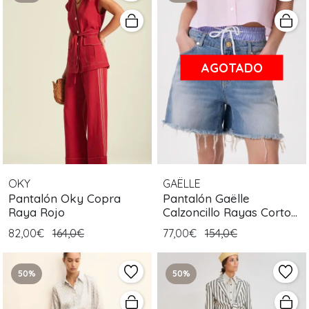
AGOTADO
OKY
GAËLLE
Pantalón Oky Copra
Pantalón Gaëlle
Raya Rojo
Calzoncillo Rayas Corto
Azul
82,00€
164,0€
77,00€
154,0€
50%
50%