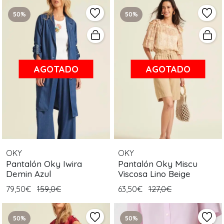
50%
50%
AGOTADO
AGOTADO
OKY
OKY
Pantalón Oky Iwira
Pantalón Oky Miscu
Demin Azul
Viscosa Lino Beige
79,50€
159,0€
63,50€
127,0€
50%
50%