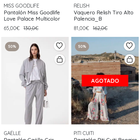
MISS GOODLIFE
RELISH
Pantalón Miss Goodlife
Vaquero Relish Tiro Alto
Love Palace Multicolor
Palencia_B
65,00€
130,0€
81,00€
162,0€
50%
50%
AGOTADO
GAËLLE
PITI CUITI
Pantalón Gaëlle Gris
Pantalón Piti Cuiti Bonaire