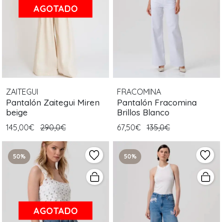
AGOTADO
ZAITEGUI
FRACOMINA
Pantalón Zaitegui Miren
Pantalón Fracomina
beige
Brillos Blanco
145,00€
290,0€
67,50€
135,0€
50%
50%
AGOTADO