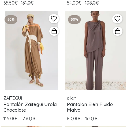
65,50€
131,0€
54,00€
108,0€
50%
50%
ZAITEGUI
elleh
Pantalón Zaitegui Urola
Pantalón Eleh Fluído
Chocolate
Malva
115,00€
230,0€
80,00€
160,0€