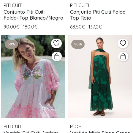
PITI CUITI
PITI CUITI
Conjunto Piti Cuiti
Conjunto Piti Cuiti Falda
Falda+Top Blanco/Negro
Top Rojo
90,00€
180,0€
68,50€
137,0€
50%
50%
PITI CUITI
MIOH
Vestido Piti Cuiti Ambar
Vestido Mioh Elena Green