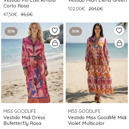
Corto Rosa
102,00€
204,0€
47,50€
95,0€
50%
50%
MISS GOODLIFE
MISS GOODLIFE
Vestido Midi Dress
Vestido Miss Goodlife Midi
Bufetterfly Rosa
Violet Multicolor