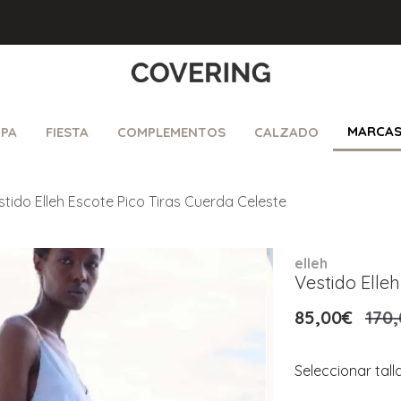
MARCA
PA
FIESTA
COMPLEMENTOS
CALZADO
stido Elleh Escote Pico Tiras Cuerda Celeste
elleh
Vestido Elle
85,00€
170
Seleccionar tall