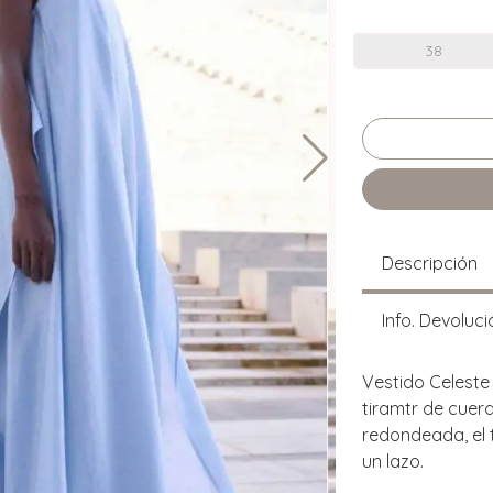
38
Descripción
Info. Devoluci
Vestido Celeste 
tiramtr de cuerd
redondeada, el t
un lazo.