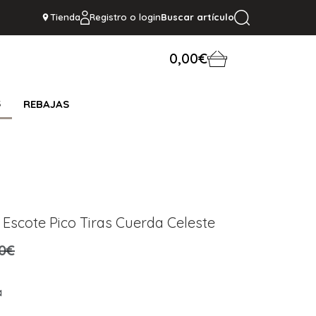
Tienda
Registro o login
Buscar artículo
0,00€
S
REBAJAS
h Escote Pico Tiras Cuerda Celeste
,0€
a