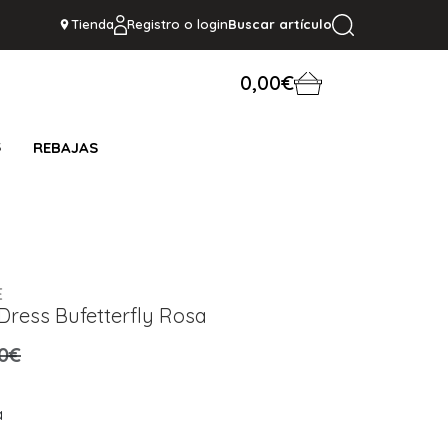
Tienda
Registro o login
Buscar artículo
0,00€
S
REBAJAS
E
 Dress Bufetterfly Rosa
,0€
a