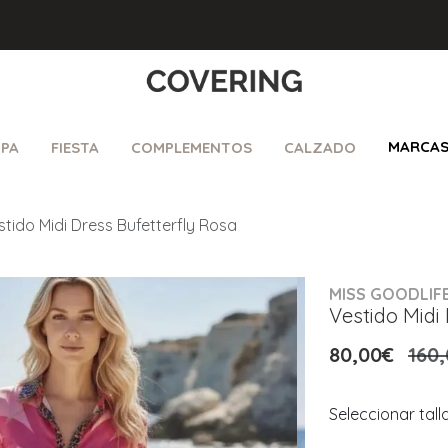
MARCA
PA
FIESTA
COMPLEMENTOS
CALZADO
stido Midi Dress Bufetterfly Rosa
MISS GOODLIF
Vestido Midi
80,00€
160
Seleccionar tall