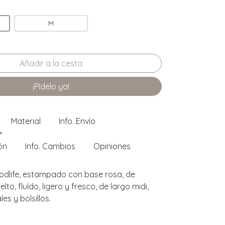
M
¡Pídelo ya!
Material
Info. Envío
ón
Info. Cambios
Opiniones
odlife, estampado con base rosa, de
to, fluído, ligero y fresco, de largo midi,
es y bolsillos.