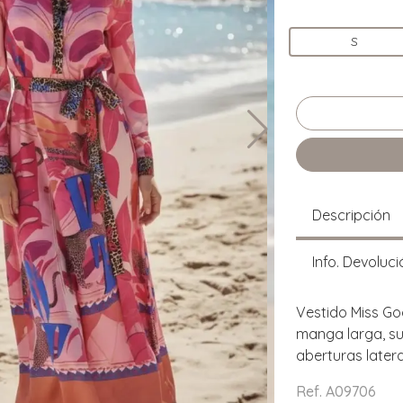
S
Descripción
Info. Devoluci
Vestido Miss Go
manga larga, suel
aberturas lateral
Ref. A09706