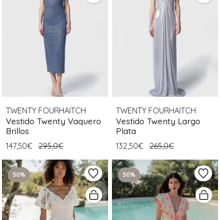
TWENTY FOURHAITCH
TWENTY FOURHAITCH
Vestido Twenty Vaquero
Vestido Twenty Largo
Brillos
Plata
147,50€
295,0€
132,50€
265,0€
50%
50%