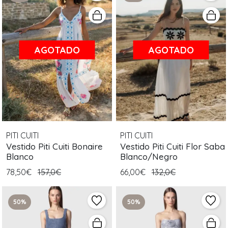
AGOTADO
AGOTADO
PITI CUITI
PITI CUITI
Vestido Piti Cuiti Bonaire
Vestido Piti Cuiti Flor Saba
Blanco
Blanco/Negro
78,50€
157,0€
66,00€
132,0€
50%
50%