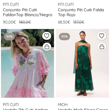
PITI CUITI
PITI CUITI
Conjunto Piti Cuiti
Conjunto Piti Cuiti Falda
Falda+Top Blanco/Negro
Top Rojo
90,00€
180,0€
68,50€
137,0€
50%
50%
PITI CUITI
MIOH
Vestido Piti Cuiti Ambar
Vestido Mioh Elena Green