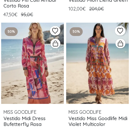
Corto Rosa
102,00€
204,0€
47,50€
95,0€
50%
50%
MISS GOODLIFE
MISS GOODLIFE
Vestido Midi Dress
Vestido Miss Goodlife Midi
Bufetterfly Rosa
Violet Multicolor