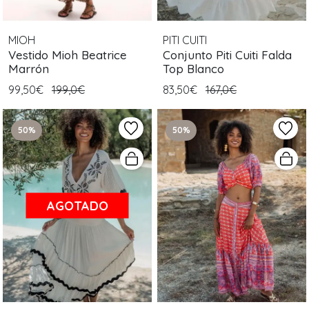
MIOH
PITI CUITI
Vestido Mioh Beatrice
Conjunto Piti Cuiti Falda
Marrón
Top Blanco
99,50€
199,0€
83,50€
167,0€
50%
50%
AGOTADO