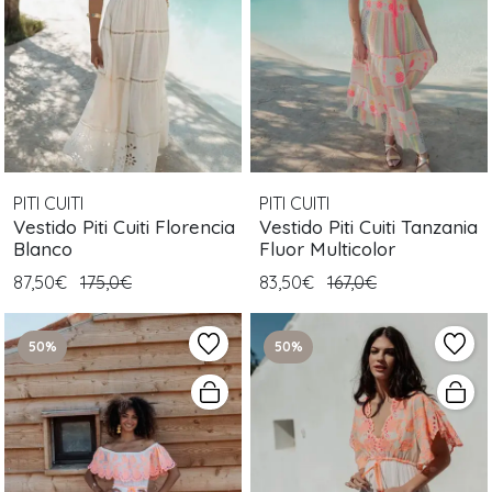
PITI CUITI
PITI CUITI
Vestido Piti Cuiti Florencia
Vestido Piti Cuiti Tanzania
Blanco
Fluor Multicolor
87,50€
175,0€
83,50€
167,0€
50%
50%