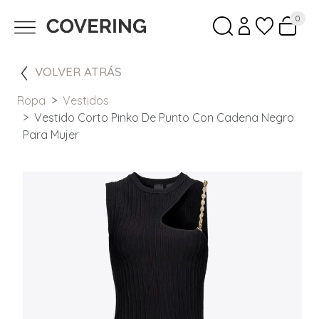
0
VOLVER ATRÁS
Ropa
Vestidos
Vestido Corto Pinko De Punto Con Cadena Negro
Para Mujer