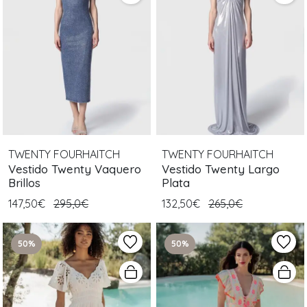
TWENTY FOURHAITCH
TWENTY FOURHAITCH
Vestido Twenty Vaquero
Vestido Twenty Largo
Brillos
Plata
147,50€
295,0€
132,50€
265,0€
50%
50%