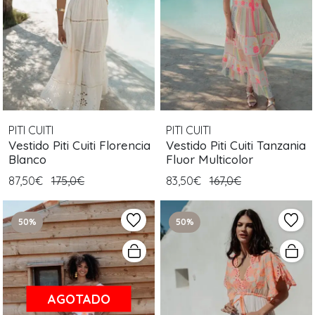
PITI CUITI
PITI CUITI
Vestido Piti Cuiti Florencia
Vestido Piti Cuiti Tanzania
Blanco
Fluor Multicolor
87,50€
175,0€
83,50€
167,0€
50%
50%
AGOTADO