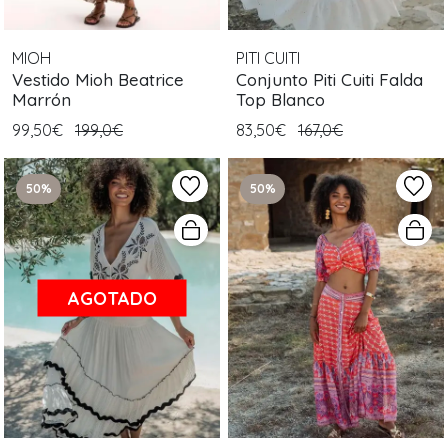
MIOH
PITI CUITI
Vestido Mioh Beatrice
Conjunto Piti Cuiti Falda
Marrón
Top Blanco
99,50€
199,0€
83,50€
167,0€
50%
50%
AGOTADO