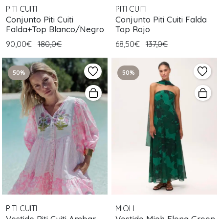
PITI CUITI
PITI CUITI
Conjunto Piti Cuiti
Conjunto Piti Cuiti Falda
Falda+Top Blanco/Negro
Top Rojo
90,00€
180,0€
68,50€
137,0€
50%
50%
PITI CUITI
MIOH
Vestido Piti Cuiti Ambar
Vestido Mioh Elena Green