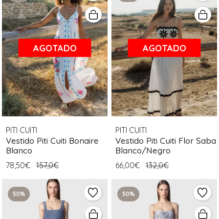
AGOTADO
AGOTADO
PITI CUITI
PITI CUITI
Vestido Piti Cuiti Bonaire
Vestido Piti Cuiti Flor Saba
Blanco
Blanco/Negro
78,50€
157,0€
66,00€
132,0€
50%
50%