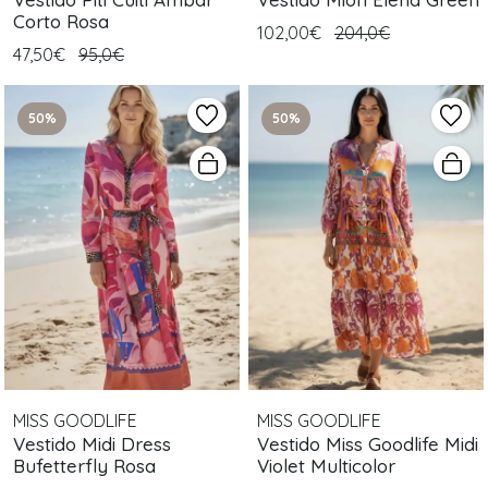
Corto Rosa
102,00€
204,0€
47,50€
95,0€
50%
50%
MISS GOODLIFE
MISS GOODLIFE
Vestido Midi Dress
Vestido Miss Goodlife Midi
Bufetterfly Rosa
Violet Multicolor